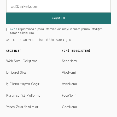
E-posta adresiniz
Kayıt Ol
KVKK
kapsamında e-posta listemize katılmayı kabul ediyorum. İstediğim
zaman çıkabilirim.
AYLIK · SPAM YOK · İSTEDIĞIN ZAMAN ÇIK
ÇÖZÜMLER
NOMI EKOSISTEMI
Web Sitesi Geliştirme
SendNomi
E-Ticaret Sitesi
VibeNomi
İş Fikrini Hayata Geçir
VoiceNomi
Kurumsal YZ Platformu
FaceNomi
Yapay Zeka Yazılımları
ChatNomi