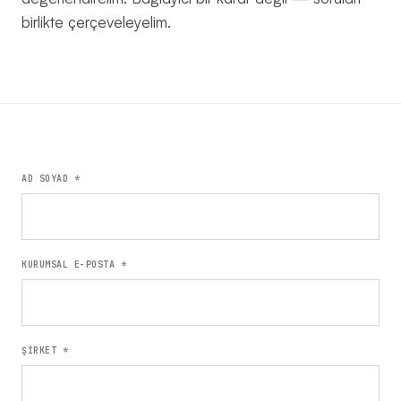
birlikte çerçeveleyelim.
Keşif
→
Görüşmesi
YAZILIM
2026
KOÇU ·
İSTANBUL
AD SOYAD *
KURUMSAL E-POSTA *
ŞİRKET *