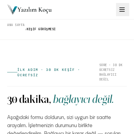
ANA SAYFA
›
KEŞIF GÖRÜŞMESI
Çözümler
→
Ürünler
→
Eğitimler
→
SÜRE · 30 DK
İLK ADIM · 30 DK KEŞİF ·
ÜCRETSİZ
BAĞLAYICI
ÜCRETSİZ
DEĞİL
Araçlar
→
30 dakika,
bağlayıcı değil.
İçgörüler
→
Aşağıdaki formu doldurun, sizi uygun bir saatte
arayalım. İşletmenizin durumunu birlikte
İletişim
değerlendirelim. Bağlayıcı bir karar değil — soruları