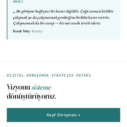
ÖNEMLİ
„
Bu görüşme bağlayıcı bir karar değildir. Çoğu zaman birlikte
çalışmak ya da çalışmamak gerektiğine birlikte karar veririz.
Çalışmamak da bir cevap — biz net cevabı tercih ederiz.
Burak Yetiş
·
Kurucu
DİJİTAL DÖNÜŞÜMÜN STRATEJİK ORTAĞI
sisteme
Vizyonu
dönüştürüyoruz.
Keşif Görüşmesi
→