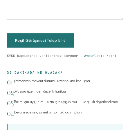
Keşif Görüşmesi Talep Et
→
KVKK kapsamında verileriniz korunur ·
Aydınlatma Metni
30 DAKİKADA NE OLACAK?
01
İşletmenizin mevcut durumu üzerine kısa konuşma
02
3-5 soru üzerinden öncelik haritası
03
Bizim için uygun mu, sizin için uygun mu — karşılıklı değerlendirme
04
Devam edersek, somut bir sonraki adım planı