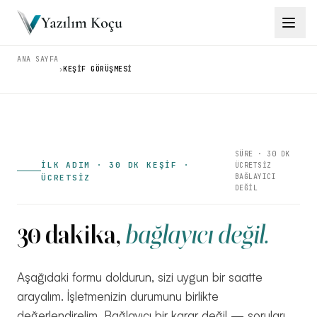
ANA SAYFA
›
KEŞIF GÖRÜŞMESI
Çözümler
→
Ürünler
→
Eğitimler
→
SÜRE · 30 DK
İLK ADIM · 30 DK KEŞİF ·
ÜCRETSİZ
BAĞLAYICI
ÜCRETSİZ
DEĞİL
Araçlar
→
30 dakika,
bağlayıcı değil.
İçgörüler
→
Aşağıdaki formu doldurun, sizi uygun bir saatte
arayalım. İşletmenizin durumunu birlikte
İletişim
değerlendirelim. Bağlayıcı bir karar değil — soruları