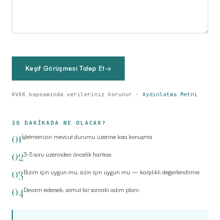
Keşif Görüşmesi Talep Et
→
KVKK kapsamında verileriniz korunur ·
Aydınlatma Metni
30 DAKİKADA NE OLACAK?
01
İşletmenizin mevcut durumu üzerine kısa konuşma
02
3-5 soru üzerinden öncelik haritası
03
Bizim için uygun mu, sizin için uygun mu — karşılıklı değerlendirme
04
Devam edersek, somut bir sonraki adım planı