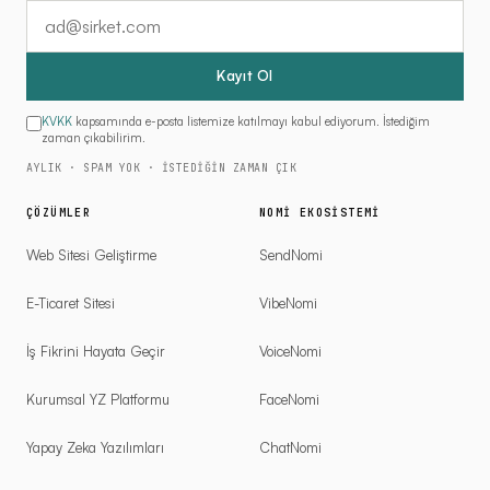
E-posta adresiniz
Kayıt Ol
KVKK
kapsamında e-posta listemize katılmayı kabul ediyorum. İstediğim
zaman çıkabilirim.
AYLIK · SPAM YOK · İSTEDIĞIN ZAMAN ÇIK
ÇÖZÜMLER
NOMI EKOSISTEMI
Web Sitesi Geliştirme
SendNomi
E-Ticaret Sitesi
VibeNomi
İş Fikrini Hayata Geçir
VoiceNomi
Kurumsal YZ Platformu
FaceNomi
Yapay Zeka Yazılımları
ChatNomi