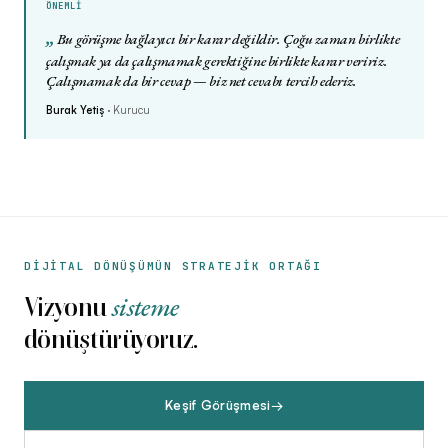
ÖNEMLİ
„
Bu görüşme bağlayıcı bir karar değildir. Çoğu zaman birlikte
çalışmak ya da çalışmamak gerektiğine birlikte karar veririz.
Çalışmamak da bir cevap — biz net cevabı tercih ederiz.
Burak Yetiş
·
Kurucu
DİJİTAL DÖNÜŞÜMÜN STRATEJİK ORTAĞI
sisteme
Vizyonu
dönüştürüyoruz.
Keşif Görüşmesi
→