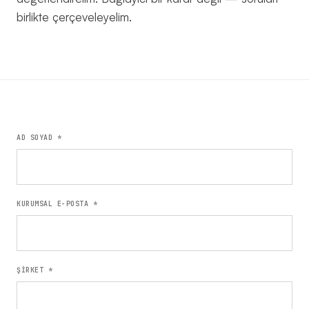
birlikte çerçeveleyelim.
Keşif
→
Görüşmesi
YAZILIM
2026
KOÇU ·
İSTANBUL
AD SOYAD *
KURUMSAL E-POSTA *
ŞİRKET *