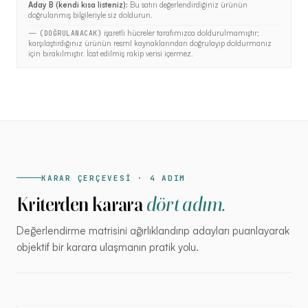
Aday B (kendi kısa listeniz)
:
Bu satırı değerlendirdiğiniz ürünün
doğrulanmış bilgileriyle siz doldurun.
—
işaretli hücreler tarafımızca doldurulmamıştır;
(DOĞRULANACAK)
karşılaştırdığınız ürünün resmî kaynaklarından doğrulayıp doldurmanız
için bırakılmıştır. İcat edilmiş rakip verisi içermez.
KARAR ÇERÇEVESİ · 4 ADIM
Kriterden karara
dört adım.
Değerlendirme matrisini ağırlıklandırıp adayları puanlayarak
objektif bir karara ulaşmanın pratik yolu.