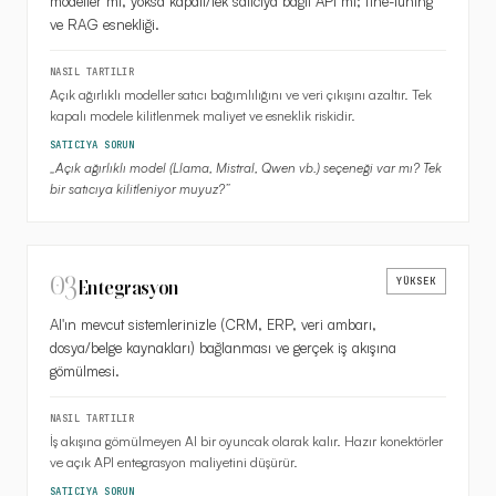
modeller mi, yoksa kapalı/tek satıcıya bağlı API mi; fine-tuning
ve RAG esnekliği.
NASIL TARTILIR
Açık ağırlıklı modeller satıcı bağımlılığını ve veri çıkışını azaltır. Tek
kapalı modele kilitlenmek maliyet ve esneklik riskidir.
SATICIYA SORUN
„
Açık ağırlıklı model (Llama, Mistral, Qwen vb.) seçeneği var mı? Tek
bir satıcıya kilitleniyor muyuz?
”
03
YÜKSEK
Entegrasyon
AI'ın mevcut sistemlerinizle (CRM, ERP, veri ambarı,
dosya/belge kaynakları) bağlanması ve gerçek iş akışına
gömülmesi.
NASIL TARTILIR
İş akışına gömülmeyen AI bir oyuncak olarak kalır. Hazır konektörler
ve açık API entegrasyon maliyetini düşürür.
SATICIYA SORUN