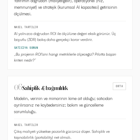
Yatırımın doğrudan (maliyet/gelir), operasyonel (hız,
memnuniyet) ve stratejik (kurumsal AI kapasitesi) getirisinin
ölçülmesi.
NASIL TARTILIR
AI yalnızca doğrudan ROI ile ölçülürse değeri eksik görünür. Üç
boyutlu (3DR) bakış daha gerçekçi karar verdirir.
SATICIYA SORUN
„
Bu projenin ROI'sini hangi metriklerle ölçeceğiz? Pilotta başarı
kriteri nedir?
”
06
ORTA
Sahiplik & bağımlılık
Modelin, verinin ve mimarinin kime ait olduğu; satıcıdan
ayrılırsanız ne kaybedersiniz; bakım ve güncelleme
sorumluluğu.
NASIL TARTILIR
Çıkış maliyeti yüksekse pazarlık gücünüz düşer. Sahiplik ve
taşınabilirlik (portability) net olmalı.