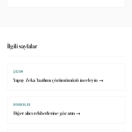
İlgili sayfalar
ÇÖZÜM
Yapay Zeka Yazılımı
çözümümüzü inceleyin →
REHBERLER
Diğer alıcı rehberlerine göz atın →