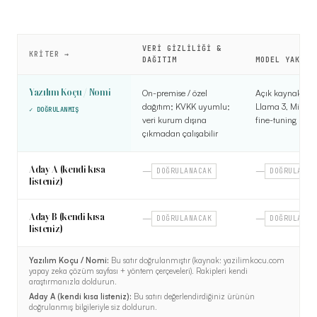
VERI GIZLILIĞI &
KRITER →
DAĞITIM
MODEL YAKLAŞ
Yapay Zeka Yazılımı Seçimi karşılaştırma tablosu
Yazılım Koçu / Nomi
On-premise / özel
Açık kaynak önce
dağıtım; KVKK uyumlu;
Llama 3, Mistral
✓ DOĞRULANMIŞ
veri kurum dışına
fine-tuning + R
çıkmadan çalışabilir
Aday A (kendi kısa
—
—
DOĞRULANACAK
DOĞRULANAC
listeniz)
Aday B (kendi kısa
—
—
DOĞRULANACAK
DOĞRULANAC
listeniz)
Yazılım Koçu / Nomi
:
Bu satır doğrulanmıştır (kaynak: yazilimkocu.com
yapay zeka çözüm sayfası + yöntem çerçeveleri). Rakipleri kendi
araştırmanızla doldurun.
Aday A (kendi kısa listeniz)
:
Bu satırı değerlendirdiğiniz ürünün
doğrulanmış bilgileriyle siz doldurun.