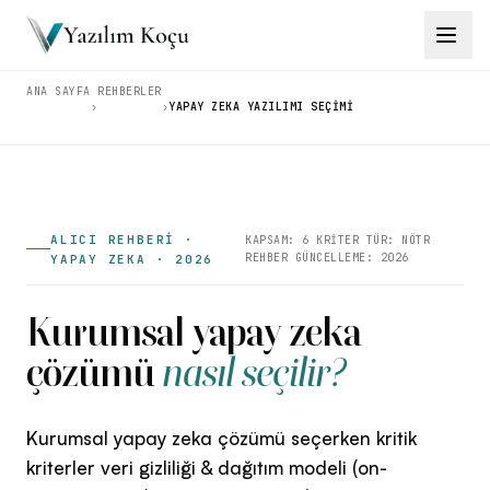
ANA SAYFA
REHBERLER
›
›
YAPAY ZEKA YAZILIMI SEÇIMI
Çözümler
→
Ürünler
→
Eğitimler
→
ALICI REHBERİ ·
KAPSAM: 6 KRİTER TÜR: NÖTR
REHBER GÜNCELLEME: 2026
YAPAY ZEKA · 2026
Araçlar
→
Kurumsal yapay zeka
İçgörüler
çözümü
nasıl seçilir?
→
Kurumsal yapay zeka çözümü seçerken kritik
kriterler veri gizliliği & dağıtım modeli (on-
İletişim