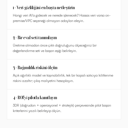
1 · Veri gizliliğini en başta netleştirin
Hangi veri AI'a gidecek ve nerede işlenecek? Hassas veri varsa on-
premise/VPC seçeneği olmayan adayları eleyin.
2 · Bir eval seti tanımlayın
Üretime almadan önce çıktı doğruluğunu ölçeceğiniz bir
değerlendirme seti ve başarı eşiği belirleyin.
3 · Bağımlılık riskini ölçün
Açık ağırlıklı model ve taşınabilirlik, tek bir kapalı satıcıya kilitlenme
riskini azaltır; çıkış maliyetini hesaplayın.
4 · ROI'yi pilotla kanıtlayın
3DR (doğrudan + operasyonel + stratejik) çerçevesinde pilot başarı
kriterlerini yazılı belirleyip ölçün.