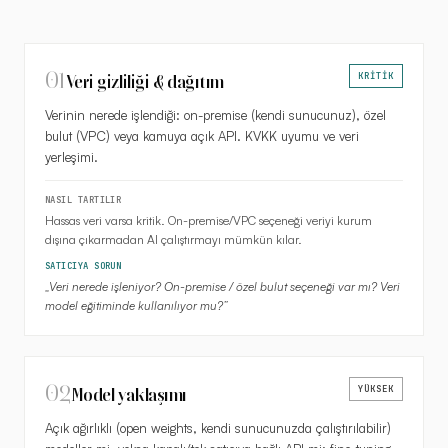
01
KRİTİK
Veri gizliliği & dağıtım
Verinin nerede işlendiği: on-premise (kendi sunucunuz), özel
bulut (VPC) veya kamuya açık API. KVKK uyumu ve veri
yerleşimi.
NASIL TARTILIR
Hassas veri varsa kritik. On-premise/VPC seçeneği veriyi kurum
dışına çıkarmadan AI çalıştırmayı mümkün kılar.
SATICIYA SORUN
„
Veri nerede işleniyor? On-premise / özel bulut seçeneği var mı? Veri
model eğitiminde kullanılıyor mu?
”
02
YÜKSEK
Model yaklaşımı
Açık ağırlıklı (open weights, kendi sunucunuzda çalıştırılabilir)