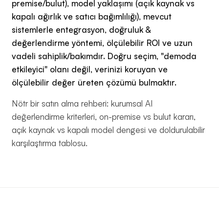
premise/bulut), model yaklaşımı (açık kaynak vs
kapalı ağırlık ve satıcı bağımlılığı), mevcut
Keşif
→
sistemlerle entegrasyon, doğruluk &
Görüşmesi
değerlendirme yöntemi, ölçülebilir ROI ve uzun
vadeli sahiplik/bakımdır. Doğru seçim, "demoda
etkileyici" olanı değil, verinizi koruyan ve
YAZILIM
2026
ölçülebilir değer üreten çözümü bulmaktır.
KOÇU ·
İSTANBUL
Nötr bir satın alma rehberi: kurumsal AI
değerlendirme kriterleri, on-premise vs bulut kararı,
açık kaynak vs kapalı model dengesi ve doldurulabilir
karşılaştırma tablosu.