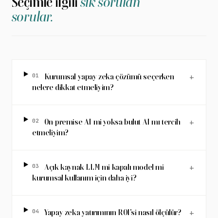
Seçimle ilgili
sık sorulan
sorular.
01
Kurumsal yapay zeka çözümü seçerken
+
nelere dikkat etmeliyim?
02
On-premise AI mi yoksa bulut AI mı tercih
+
etmeliyim?
03
Açık kaynak LLM mi kapalı model mi
+
kurumsal kullanım için daha iyi?
04
Yapay zeka yatırımının ROI'si nasıl ölçülür?
+