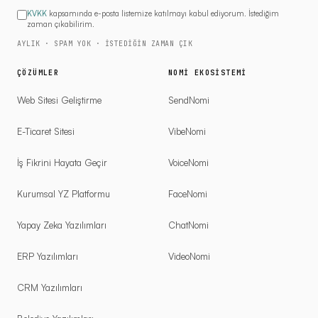
KVKK
kapsamında e-posta listemize katılmayı kabul ediyorum. İstediğim
zaman çıkabilirim.
AYLIK · SPAM YOK · İSTEDIĞIN ZAMAN ÇIK
ÇÖZÜMLER
NOMI EKOSISTEMI
Web Sitesi Geliştirme
SendNomi
E-Ticaret Sitesi
VibeNomi
İş Fikrini Hayata Geçir
VoiceNomi
Kurumsal YZ Platformu
FaceNomi
Yapay Zeka Yazılımları
ChatNomi
ERP Yazılımları
VideoNomi
CRM Yazılımları