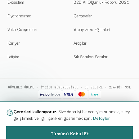
Ekosistem
B2B AI Olgunluk Raporu 2026
Fiyatlandırma
Çerçeveler
Vaka Çalışmaları
Yapay Zeka Eğitimleri
Kariyer
Araçlar
İletişim
Sık Sorulan Sorular
GÜVENLI ÖDEME · IYZICO GÜVENCESIYLE · 3D SECURE · 256-BIT SSL
Çerezleri kullanıyoruz.
Size daha iyi bir deneyim sunmak, siteyi
©
2026
YAZILIM KOÇU
geliştirmek ve ilgili içerikleri göstermek için.
Detaylar
DİJİTAL DÖNÜŞÜMÜN STRATEJİK ORTAĞI
İSTANBUL
GIZLILIK
KVKK
KULLANIM
ÇEREZLER
HIZMET SÖZLEŞMESI
Tümünü Kabul Et