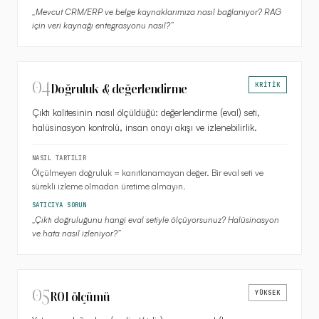
„
Mevcut CRM/ERP ve belge kaynaklarımıza nasıl bağlanıyor? RAG
için veri kaynağı entegrasyonu nasıl?
”
04
KRİTİK
Doğruluk & değerlendirme
Çıktı kalitesinin nasıl ölçüldüğü: değerlendirme (eval) seti,
halüsinasyon kontrolü, insan onayı akışı ve izlenebilirlik.
NASIL TARTILIR
Ölçülmeyen doğruluk = kanıtlanamayan değer. Bir eval seti ve
sürekli izleme olmadan üretime almayın.
SATICIYA SORUN
„
Çıktı doğruluğunu hangi eval setiyle ölçüyorsunuz? Halüsinasyon
ve hata nasıl izleniyor?
”
05
YÜKSEK
ROI ölçümü