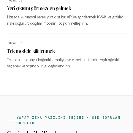
TUZAK
02
Veri çıkışını görmezden gelmek
Hassas kurumsal veriyi yurt dışı bir API'ye göndermek KVKK ve gizlilik
riski doğurur; dağıtım modelini baştan netleştirin.
TUZAK
03
Tek modele kilitlenmek
Tek kapalı satıcıya bağımlılık maliyet ve esneklik riskidir. Açık ağırlıklı
seçenek ve taşınabilirliği değerlendirin.
YAPAY ZEKA YAZILIMI SEÇIMI · SIK SORULAN
SORULAR