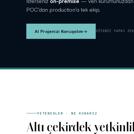
İsterseniz
on-premise
— veri kurumunuzdan ç
POC’dan production’a tek ekip.
AI Projenizi Konuşalım
→
SITENIZ YAPAY ZE
YETENEKLER · NE KURARIZ
Altı çekirdek yetkinli