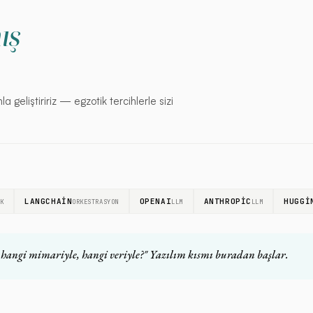
I
ış
a geliştiririz — egzotik tercihlerle sizi
LANGCHAIN
OPENAI
ANTHROPIC
HUGGI
K
ORKESTRASYON
LLM
LLM
 hangi mimariyle, hangi veriyle?" Yazılım kısmı buradan başlar.