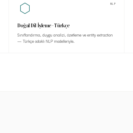
M
NLP
Doğal Dil İşleme · Türkçe
Sınıflandırma, duygu analizi, özetleme ve entity extraction
— Türkçe odaklı NLP modelleriyle.