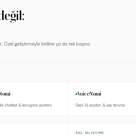
eğil:
ar. Özel geliştirmeyle birlikte ya da tek başına
Nomi
VoiceNomi
ekli chatbot & konuşma asistanı
Sesli AI asistan & ses tanıma
ÖZEL GELİŞTİRME