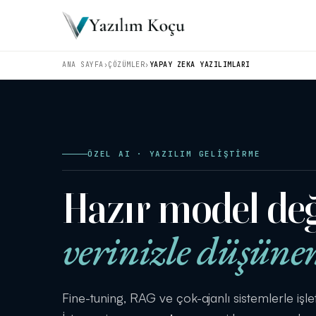
ANA SAYFA
›
ÇÖZÜMLER
›
YAPAY ZEKA YAZILIMLARI
ÖZEL AI · YAZILIM GELİŞTİRME
Hazır model de
verinizle düşüne
Fine-tuning, RAG ve çok-ajanlı sistemlerle iş