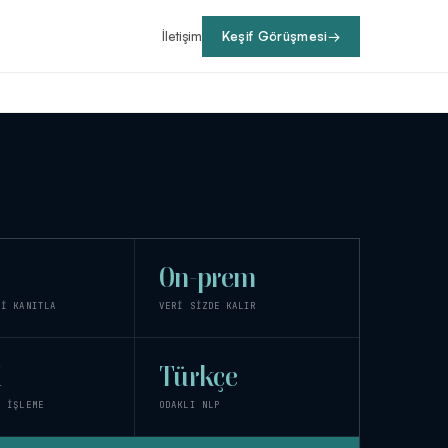
İletişim
Keşif Görüşmesi
→
On-prem
Rİ KANITLA
VERİ SİZDE KALIR
K
Türkçe
İ İŞLEME
ODAKLI NLP