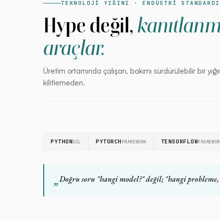
TEKNOLOJİ YIĞINI · ENDÜSTRİ STANDARD
Hype değil,
kanıtlanm
araçlar.
Üretim ortamında çalışan, bakımı sürdürülebilir bir yığınl
kilitlemeden.
PYTHON
PYTORCH
TENSORFLOW
DIL
FRAMEWORK
FRAMEWOR
„
Doğru soru "hangi model?" değil; "hangi probleme,