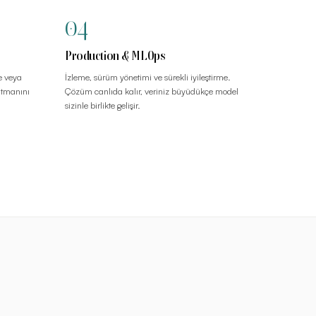
04
Production & MLOps
e veya
İzleme, sürüm yönetimi ve sürekli iyileştirme.
katmanını
Çözüm canlıda kalır, veriniz büyüdükçe model
sizinle birlikte gelişir.