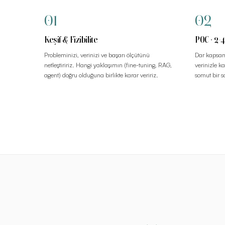
01
02
Keşif & Fizibilite
POC · 2-4
Probleminizi, verinizi ve başarı ölçütünü
Dar kapsaml
netleştiririz. Hangi yaklaşımın (fine-tuning, RAG,
verinizle k
agent) doğru olduğuna birlikte karar veririz.
somut bir 