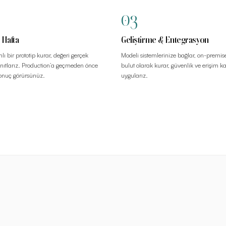
03
 Hafta
Geliştirme & Entegrasyon
ı bir prototip kurar, değeri gerçek
Modeli sistemlerinize bağlar, on-premis
anıtlarız. Production’a geçmeden önce
bulut olarak kurar, güvenlik ve erişim 
sonuç görürsünüz.
uygularız.