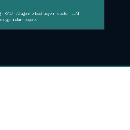
g · RAG · AI agent orkestrasyon · custom LLM —
e uygun olanı seçeriz.