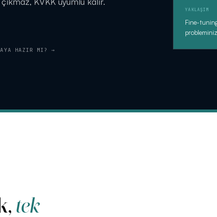
ıkmaz, KVKK uyumlu kalır.
YAKLAŞIM
Fine-tunin
probleminiz
KAYA HAZIR MI? →
k,
tek