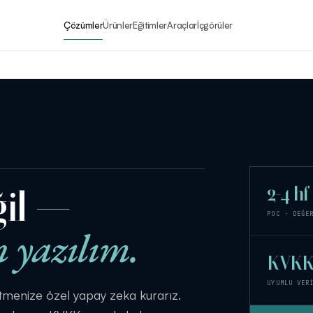
Çözümler
Ürünler
Eğitimler
Araçlar
İçgörüler
2-4 hf
ğil —
POC · DEĞE
n yazılım.
KVK
UYUMLU VER
letmenize özel yapay zeka kurarız.