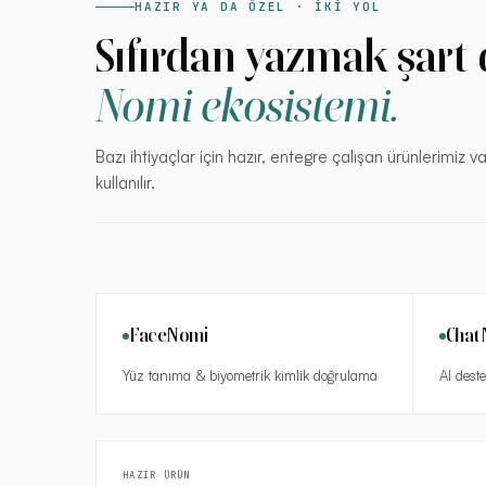
HAZIR YA DA ÖZEL · İKİ YOL
Sıfırdan yazmak şart d
Nomi ekosistemi.
Bazı ihtiyaçlar için hazır, entegre çalışan ürünlerimiz v
kullanılır.
FaceNomi
Chat
Yüz tanıma & biyometrik kimlik doğrulama
AI dest
HAZIR ÜRÜN