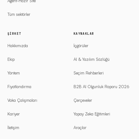
Agent-Hazır Site
Tüm sektörler
ŞIRKET
KAYNAKLAR
Hakkımızda
İçgörüler
Ekip
AI & Yazılım Sözlüğü
Yöntem
Seçim Rehberleri
Fiyatlandırma
B2B AI Olgunluk Raporu 2026
Vaka Çalışmaları
Çerçeveler
Kariyer
Yapay Zeka Eğitimleri
İletişim
Araçlar