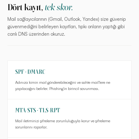
Dört kayıt,
tek skor.
Mail sağlayıcılarının (Gmail, Outlook, Yandex) size güvenip
güvenmediğini belirleyen kayıtları, tıpkı onların yaptığı gibi
canlı DNS üzerinden okuruz.
SPF · DMARC
Adınıza kimin mail gönderebileceğini ve sahte mail'lere ne
yapılacağını belirler. Phishing'in birincil savunması.
MTA-STS · TLS-RPT
Mail iletiminizi şifreleme zorunluluğuyla korur ve şifreleme
sorunlarını raporlar.