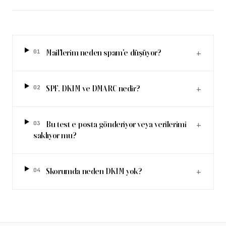
01
Mail'lerim neden spam'e düşüyor?
+
02
SPF, DKIM ve DMARC nedir?
+
03
Bu test e-posta gönderiyor veya verilerimi
+
saklıyor mu?
04
Skorumda neden DKIM yok?
+