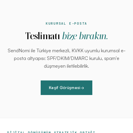
KURUMSAL E-POSTA
Teslimatı
bize bırakın.
SendNomi ile Türkiye merkezli, KVKK uyumlu kurumsal e-
posta altyapısı: SPF/DKIM/DMARC kurulu, spam'e
düşmeyen iletilebilirlik.
Keşif Görüşmesi
→
DİJİTAL DÖNÜŞÜMÜN STRATEJİK ORTAĞI