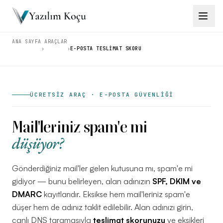
ANA SAYFA
ARAÇLAR
›
›
E-POSTA TESLIMAT SKORU
Çözümler
→
Ürünler
→
ÜCRETSİZ ARAÇ · E-POSTA GÜVENLİĞİ
Eğitimler
→
Mail'leriniz spam'e mi
Araçlar
→
düşüyor?
İçgörüler
→
Gönderdiğiniz mail'ler gelen kutusuna mı, spam'e mi
gidiyor — bunu belirleyen, alan adınızın
SPF, DKIM ve
DMARC
kayıtlarıdır. Eksikse hem mail'leriniz spam'e
düşer hem de adınız taklit edilebilir. Alan adınızı girin,
İletişim
canlı DNS taramasıyla
teslimat skorunuzu
ve eksikleri