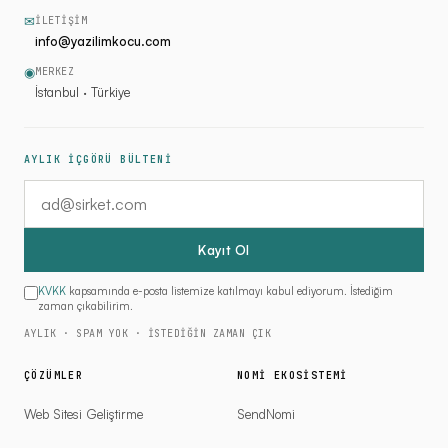
✉
İLETIŞIM
info@yazilimkocu.com
◉
MERKEZ
İstanbul · Türkiye
AYLIK İÇGÖRÜ BÜLTENİ
E-posta adresiniz
Kayıt Ol
KVKK
kapsamında e-posta listemize katılmayı kabul ediyorum. İstediğim
zaman çıkabilirim.
AYLIK · SPAM YOK · İSTEDIĞIN ZAMAN ÇIK
ÇÖZÜMLER
NOMI EKOSISTEMI
Web Sitesi Geliştirme
SendNomi