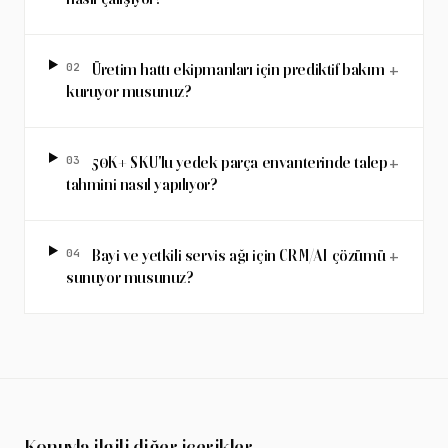
02
Üretim hattı ekipmanları için prediktif bakım
+
kuruyor musunuz?
03
50K+ SKU'lu yedek parça envanterinde talep
+
tahmini nasıl yapılıyor?
04
Bayi ve yetkili servis ağı için CRM/AI çözümü
+
sunuyor musunuz?
Konuyla ilgili diğer içerikler