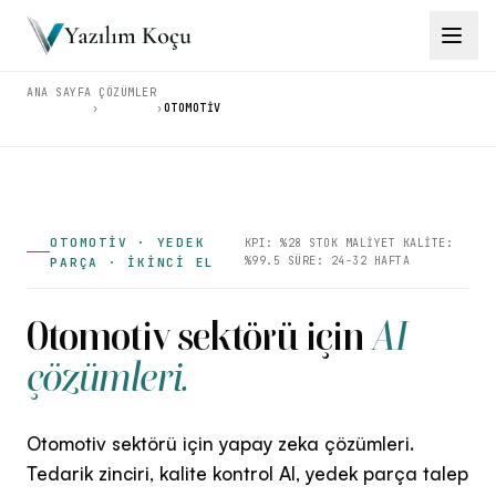
ANA SAYFA
ÇÖZÜMLER
›
›
OTOMOTIV
Çözümler
→
Ürünler
→
Eğitimler
→
OTOMOTİV · YEDEK
KPI: %28 STOK MALİYET KALİTE:
%99.5 SÜRE: 24-32 HAFTA
PARÇA · İKİNCİ EL
Araçlar
→
Otomotiv sektörü için
AI
İçgörüler
çözümleri.
→
Otomotiv sektörü için yapay zeka çözümleri.
Tedarik zinciri, kalite kontrol AI, yedek parça talep
İletişim