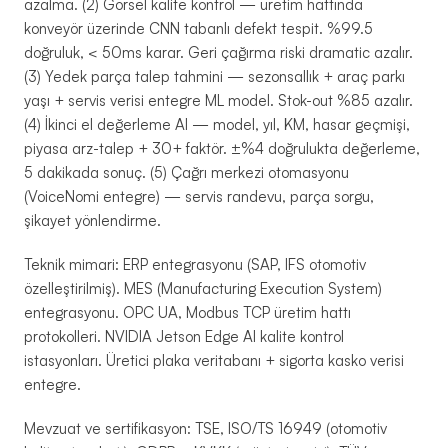
azalma. (2) Görsel kalite kontrol — üretim hattında
konveyör üzerinde CNN tabanlı defekt tespit. %99.5
doğruluk, < 50ms karar. Geri çağırma riski dramatic azalır.
(3) Yedek parça talep tahmini — sezonsallık + araç parkı
yaşı + servis verisi entegre ML model. Stok-out %85 azalır.
(4) İkinci el değerleme AI — model, yıl, KM, hasar geçmişi,
piyasa arz-talep + 30+ faktör. ±%4 doğrulukta değerleme,
5 dakikada sonuç. (5) Çağrı merkezi otomasyonu
(VoiceNomi entegre) — servis randevu, parça sorgu,
şikayet yönlendirme.
Teknik mimari: ERP entegrasyonu (SAP, IFS otomotiv
özelleştirilmiş). MES (Manufacturing Execution System)
entegrasyonu. OPC UA, Modbus TCP üretim hattı
protokolleri. NVIDIA Jetson Edge AI kalite kontrol
istasyonları. Üretici plaka veritabanı + sigorta kasko verisi
entegre.
Mevzuat ve sertifikasyon: TSE, ISO/TS 16949 (otomotiv