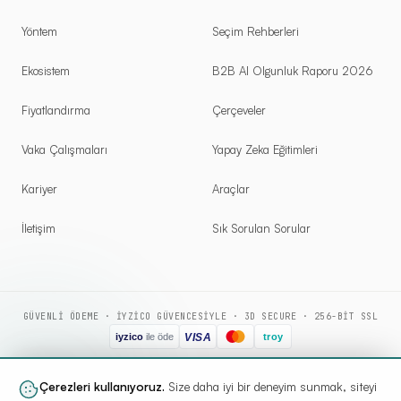
Yöntem
Seçim Rehberleri
Ekosistem
B2B AI Olgunluk Raporu 2026
Fiyatlandırma
Çerçeveler
Vaka Çalışmaları
Yapay Zeka Eğitimleri
Kariyer
Araçlar
İletişim
Sık Sorulan Sorular
GÜVENLI ÖDEME · IYZICO GÜVENCESIYLE · 3D SECURE · 256-BIT SSL
Çerezleri kullanıyoruz.
Size daha iyi bir deneyim sunmak, siteyi
©
2026
YAZILIM KOÇU