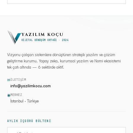
YAZILIM KOÇU
DİJİTAL DÖNÜŞÜM ORTAĞI · 2024
Vizyonu çalışan sistemlere dönüştüren stratejik yazılım ve çözüm
geliştirme kurumu. Yapay zeka, kurumsal yazılım ve Nomi ekosistemi
tek çatı altında — 6 sektörde aktif.
✉
İLETIŞIM
info@yazilimkocu.com
◉
MERKEZ
İstanbul · Türkiye
AYLIK İÇGÖRÜ BÜLTENİ
E-posta adresiniz