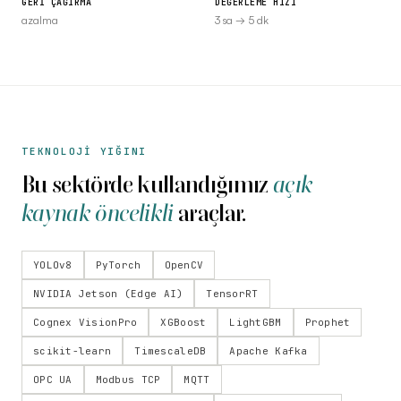
GERİ ÇAĞIRMA
DEĞERLEME HIZI
azalma
3 sa → 5 dk
TEKNOLOJİ YIĞINI
Bu sektörde kullandığımız
açık
kaynak öncelikli
araçlar.
YOLOv8
PyTorch
OpenCV
NVIDIA Jetson (Edge AI)
TensorRT
Cognex VisionPro
XGBoost
LightGBM
Prophet
scikit-learn
TimescaleDB
Apache Kafka
OPC UA
Modbus TCP
MQTT