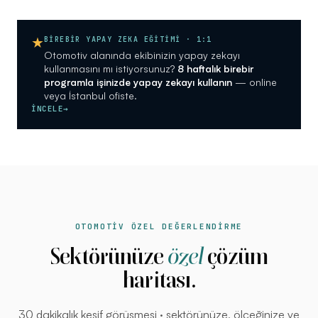
★
BİREBİR YAPAY ZEKA EĞİTİMİ · 1:1
Otomotiv alanında ekibinizin yapay zekayı
kullanmasını mı istiyorsunuz?
8 haftalık birebir
programla işinizde yapay zekayı kullanın
— online
veya İstanbul ofiste.
İNCELE
→
OTOMOTİV ÖZEL DEĞERLENDİRME
Sektörünüze
özel
çözüm
haritası.
30 dakikalık keşif görüşmesi · sektörünüze, ölçeğinize ve