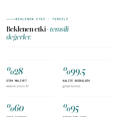
BEKLENEN ETKİ · TEMSİLİ
Beklenen etki ·
temsili
değerler.
%28
%99.5
STOK MALİYET
KALİTE DOĞRULUĞU
tedarik zinciri AI
görsel kontrol
%60
%95