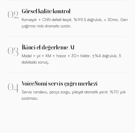
02
Görsel kalite kontrol
Konveyör + CNN defekt tespit. %99.5 doğruluk, < 50ms. Geri
çağırma riski dramatic azalır.
03
İkinci el değerleme AI
Model + yıl + KM + hasar + 30+ faktör. ±%4 doğruluk, 5
dakikada sonuç.
04
VoiceNomi servis çağrı merkezi
Servis randevu, parça sorgu, şikayet otomatik yanıt. %70 yük
azalması.