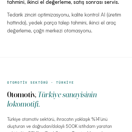
tahmini, ikinci el değerleme, satış sonrası servis.
Keşif
Tedarik zinciri optimizasyonu, kalite kontrol AI (üretim
→
Görüşmesi
hattında), yedek parça talep tahmini, ikinci el araç
değerleme, çağrı merkezi otomasyonu.
YAZILIM
2026
KOÇU ·
İSTANBUL
OTOMOTİV SEKTÖRÜ · TÜRKİYE
Otomotiv,
Türkiye sanayisinin
lokomotifi.
Türkiye otomotiv sektörü, ihracatın yaklaşık %14'ünü
oluşturan ve doğrudan/dolaylı 500K istihdam yaratan