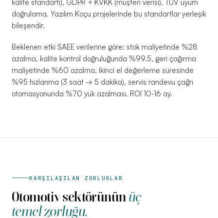
kalite standartı), GDPR + KVKK (müşteri verisi), TÜV uyum
doğrulama. Yazılım Koçu projelerinde bu standartlar yerleşik
bileşendir.
Beklenen etki SAEE verilerine göre: stok maliyetinde %28
azalma, kalite kontrol doğruluğunda %99.5, geri çağırma
maliyetinde %60 azalma, ikinci el değerleme süresinde
%95 hızlanma (3 saat → 5 dakika), servis randevu çağrı
otomasyonunda %70 yük azalması. ROI 10-16 ay.
KARŞILAŞILAN ZORLUKLAR
Otomotiv sektörünün
üç
temel zorluğu.