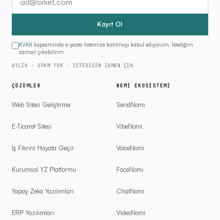
Kayıt Ol
KVKK
kapsamında e-posta listemize katılmayı kabul ediyorum. İstediğim
zaman çıkabilirim.
AYLIK · SPAM YOK · İSTEDIĞIN ZAMAN ÇIK
ÇÖZÜMLER
NOMI EKOSISTEMI
Web Sitesi Geliştirme
SendNomi
E-Ticaret Sitesi
VibeNomi
İş Fikrini Hayata Geçir
VoiceNomi
Kurumsal YZ Platformu
FaceNomi
Yapay Zeka Yazılımları
ChatNomi
ERP Yazılımları
VideoNomi