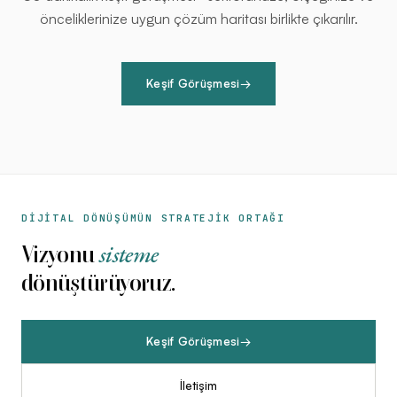
önceliklerinize uygun çözüm haritası birlikte çıkarılır.
Keşif Görüşmesi
→
DİJİTAL DÖNÜŞÜMÜN STRATEJİK ORTAĞI
sisteme
Vizyonu
dönüştürüyoruz.
Keşif Görüşmesi
→
İletişim