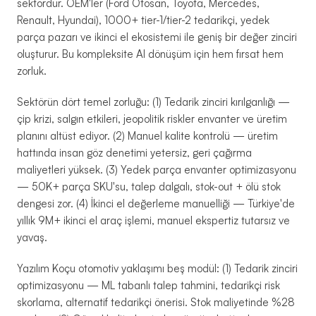
sektördür. OEM'ler (Ford Otosan, Toyota, Mercedes,
Renault, Hyundai), 1000+ tier-1/tier-2 tedarikçi, yedek
parça pazarı ve ikinci el ekosistemi ile geniş bir değer zinciri
oluşturur. Bu kompleksite AI dönüşüm için hem fırsat hem
zorluk.
Sektörün dört temel zorluğu: (1) Tedarik zinciri kırılganlığı —
çip krizi, salgın etkileri, jeopolitik riskler envanter ve üretim
planını altüst ediyor. (2) Manuel kalite kontrolü — üretim
hattında insan göz denetimi yetersiz, geri çağırma
maliyetleri yüksek. (3) Yedek parça envanter optimizasyonu
— 50K+ parça SKU'su, talep dalgalı, stok-out + ölü stok
dengesi zor. (4) İkinci el değerleme manuelliği — Türkiye'de
yıllık 9M+ ikinci el araç işlemi, manuel ekspertiz tutarsız ve
yavaş.
Yazılım Koçu otomotiv yaklaşımı beş modül: (1) Tedarik zinciri
optimizasyonu — ML tabanlı talep tahmini, tedarikçi risk
skorlama, alternatif tedarikçi önerisi. Stok maliyetinde %28