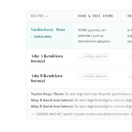
KRITER →
KVKK & VERI UYUMU
EN
CRM Yazılımı Seçimi karşılaştırma tablosu
Yazılım Koçu / Nomi
KVKK uyumlu; on-
e-
premise / yurt içi
ça
✓ DOĞRULANMIŞ
barındırma opsiyonu
aç
Aday A (kendi kısa
—
—
DOĞRULANACAK
listeniz)
Aday B (kendi kısa
—
—
DOĞRULANACAK
listeniz)
Yazılım Koçu / Nomi
:
Bu satır doğrulanmıştır (kaynak: yazilimkocu.
Aday A (kendi kısa listeniz)
:
Bu satırı değerlendirdiğiniz ürünün doğr
Aday B (kendi kısa listeniz)
:
Bu satırı değerlendirdiğiniz ürünün doğr
—
işaretli hücreler tarafımızca doldurulmamıştır; 
(DOĞRULANACAK)