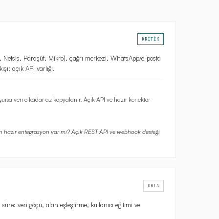
KRİTİK
, Netsis, Paraşüt, Mikro), çağrı merkezi, WhatsApp/e-posta
ışı; açık API varlığı.
ursa veri o kadar az kopyalanır. Açık API ve hazır konektör
in hazır entegrasyon var mı? Açık REST API ve webhook desteği
ORTA
süre: veri göçü, alan eşleştirme, kullanıcı eğitimi ve