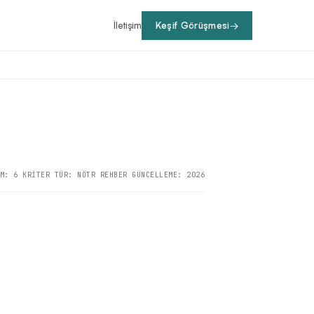
İletişim
Keşif Görüşmesi
→
M: 6 KRİTER TÜR: NÖTR REHBER GÜNCELLEME: 2026