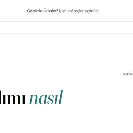
Çözümler
Ürünler
Eğitimler
Araçlar
İçgörüler
KAPSA
lımı
nasıl