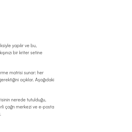
siyle yapılır ve bu,
şınızı bir kriter setine
irme matrisi sunar: her
gerektiğini açıklar. Aşağıdaki
sinin nerede tutulduğu,
rli çağrı merkezi ve e-posta
.