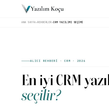
ANA SAYFA
›
REHBERLER
›
CRM YAZILIMI SEÇIMI
ALICI REHBERİ · CRM · 2026
En iyi CRM yazı
seçilir?