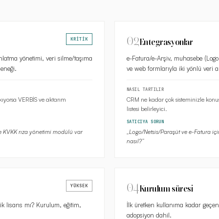
02
KRİTİK
Entegrasyonlar
ınlatma yönetimi, veri silme/taşıma
e-Fatura/e-Arşiv, muhasebe (Logo
çeneği.
ve web formlarıyla iki yönlü veri ak
NASIL TARTILIR
 çıkıyorsa VERBİS ve aktarım
CRM ne kadar çok sisteminizle konuş
listesi belirleyici.
SATICIYA SORUN
ve KVKK rıza yönetimi modülü var
„
Logo/Netsis/Paraşüt ve e-Fatura iç
nasıl?
”
04
YÜKSEK
Kurulum süresi
lik lisans mı? Kurulum, eğitim,
İlk üretken kullanıma kadar geçen 
adopsiyon dahil.