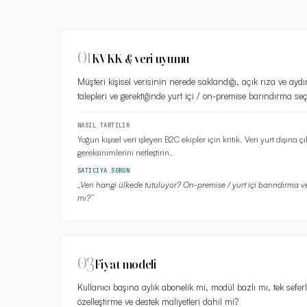
01
KVKK & veri uyumu
Müşteri kişisel verisinin nerede saklandığı, açık rıza ve ayd
talepleri ve gerektiğinde yurt içi / on-premise barındırma se
NASIL TARTILIR
Yoğun kişisel veri işleyen B2C ekipler için kritik. Veri yurt dışına
gereksinimlerini netleştirin.
SATICIYA SORUN
„
Veri hangi ülkede tutuluyor? On-premise / yurt içi barındırma 
mı?
”
03
Fiyat modeli
Kullanıcı başına aylık abonelik mi, modül bazlı mı, tek sefer
özelleştirme ve destek maliyetleri dahil mi?