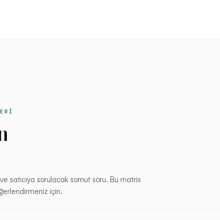
LERİ
n
ğı ve satıcıya sorulacak somut soru. Bu matris
ğerlendirmeniz için.