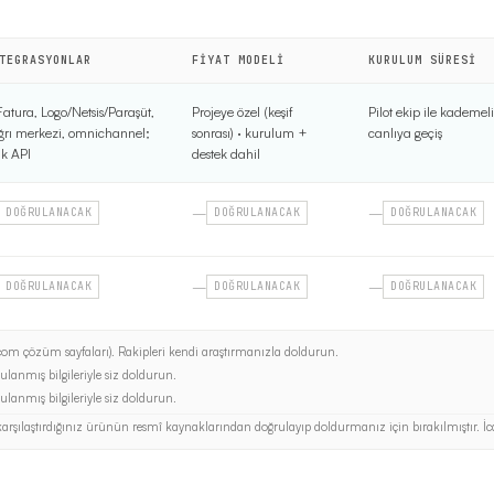
TEGRASYONLAR
FIYAT MODELI
KURULUM SÜRESI
Fatura, Logo/Netsis/Paraşüt,
Projeye özel (keşif
Pilot ekip ile kademeli
ğrı merkezi, omnichannel;
sonrası) · kurulum +
canlıya geçiş
ık API
destek dahil
—
—
DOĞRULANACAK
DOĞRULANACAK
DOĞRULANACAK
—
—
DOĞRULANACAK
DOĞRULANACAK
DOĞRULANACAK
com çözüm sayfaları). Rakipleri kendi araştırmanızla doldurun.
ulanmış bilgileriyle siz doldurun.
ulanmış bilgileriyle siz doldurun.
karşılaştırdığınız ürünün resmî kaynaklarından doğrulayıp doldurmanız için bırakılmıştır. İca