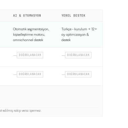
AI & OTOMASYON
YEREL DESTEK
Otomatik segmentasyon,
Türkçe · kurulum + 12+
kişiselleştirme motoru,
ay optimizasyon &
omnichannel destek
destek
—
—
DOĞRULANACAK
DOĞRULANACAK
—
—
DOĞRULANACAK
DOĞRULANACAK
t edilmiş rakip verisi içermez.