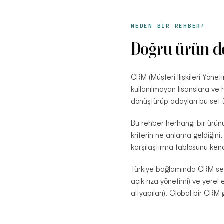
NEDEN BİR REHBER?
Doğru ürün de
CRM (Müşteri İlişkileri Yönet
kullanılmayan lisanslara ve ha
dönüştürüp adayları bu set 
Bu rehber herhangi bir ürünü
kriterin ne anlama geldiğini,
karşılaştırma tablosunu kendi 
Türkiye bağlamında CRM seç
açık rıza yönetimi) ve yerel
altyapıları). Global bir CRM 