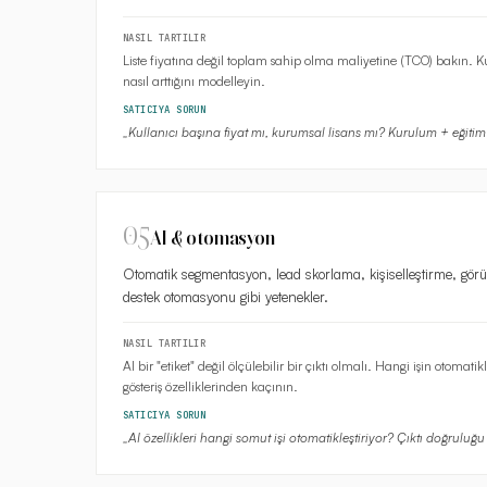
NASIL TARTILIR
Liste fiyatına değil toplam sahip olma maliyetine (TCO) bakın. K
nasıl arttığını modelleyin.
SATICIYA SORUN
„
Kullanıcı başına fiyat mı, kurumsal lisans mı? Kurulum + eğitim
05
AI & otomasyon
Otomatik segmentasyon, lead skorlama, kişiselleştirme, gö
destek otomasyonu gibi yetenekler.
NASIL TARTILIR
AI bir "etiket" değil ölçülebilir bir çıktı olmalı. Hangi işin otomat
gösteriş özelliklerinden kaçının.
SATICIYA SORUN
„
AI özellikleri hangi somut işi otomatikleştiriyor? Çıktı doğruluğu