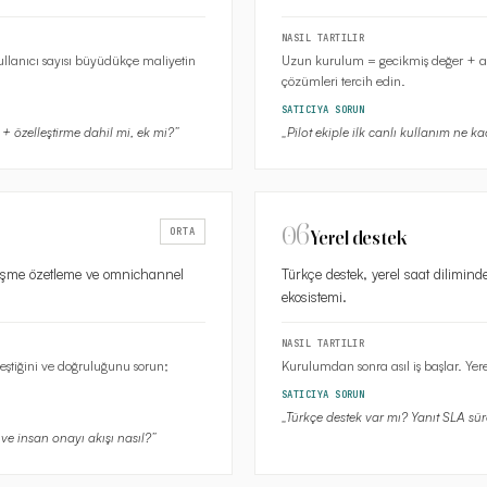
NASIL TARTILIR
ullanıcı sayısı büyüdükçe maliyetin
Uzun kurulum = gecikmiş değer + ado
çözümleri tercih edin.
SATICIYA SORUN
 + özelleştirme dahil mi, ek mi?
”
„
Pilot ekiple ilk canlı kullanım ne k
06
ORTA
Yerel destek
rüşme özetleme ve omnichannel
Türkçe destek, yerel saat dilimind
ekosistemi.
NASIL TARTILIR
ikleştiğini ve doğruluğunu sorun;
Kurulumdan sonra asıl iş başlar. Yere
SATICIYA SORUN
„
Türkçe destek var mı? Yanıt SLA süre
 ve insan onayı akışı nasıl?
”