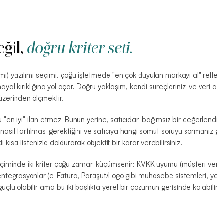
ğil,
doğru kriter seti.
imi) yazılımı seçimi, çoğu işletmede "en çok duyulan markayı al" reflek
yal kırıklığına yol açar. Doğru yaklaşım, kendi süreçlerinizi ve veri akı
üzerinden ölçmektir.
 "en iyi" ilan etmez. Bunun yerine, satıcıdan bağımsız bir değerlend
 nasıl tartılması gerektiğini ve satıcıya hangi somut soruyu sormanız 
kısa listenizle doldurarak objektif bir karar verebilirsiniz.
iminde iki kriter çoğu zaman küçümsenir: KVKK uyumu (müşteri veri
 entegrasyonlar (e-Fatura, Paraşüt/Logo gibi muhasebe sistemleri, ye
güçlü olabilir ama bu iki başlıkta yerel bir çözümün gerisinde kalabilir