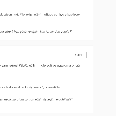
psiyon riski. Pilot ekip ile 2-4 haftada canlıya çıkabilecek
adar sürer? Veri göçü ve eğitim kim tarafından yapılır?
”
YÜKSEK
e yanıt süresi (SLA), eğitim materyali ve uygulama ortağı
l ve hızlı destek, adopsiyonu doğrudan etkiler.
si nedir, kurulum sonrası eğitim/iyileştirme dahil mi?
”