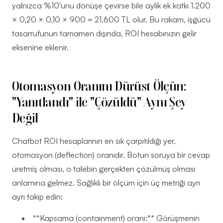
yalnızca %10'unu dönüşe çevirse bile aylık ek katkı 1.200
× 0,20 × 0,10 × 900 = 21.600 TL olur. Bu rakam, işgücü
tasarrufunun tamamen dışında, ROI hesabınızın gelir
eksenine eklenir.
Otomasyon Oranını Dürüst Ölçün:
"Yanıtlandı" ile "Çözüldü" Aynı Şey
Değil
Chatbot ROI hesaplarının en sık çarpıtıldığı yer,
otomasyon (deflection) oranıdır. Botun soruya bir cevap
üretmiş olması, o talebin gerçekten çözülmüş olması
anlamına gelmez. Sağlıklı bir ölçüm için üç metriği ayrı
ayrı takip edin:
**Kapsama (containment) oranı:** Görüşmenin