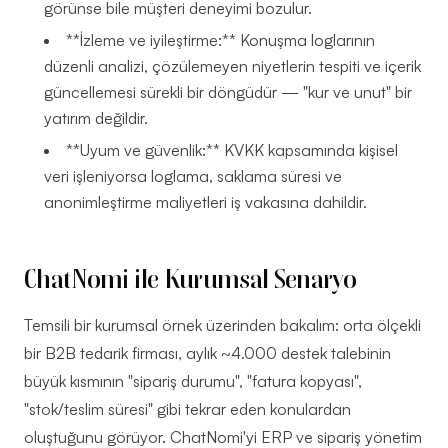
görünse bile müşteri deneyimi bozulur.
**İzleme ve iyileştirme:** Konuşma loglarının
düzenli analizi, çözülemeyen niyetlerin tespiti ve içerik
güncellemesi sürekli bir döngüdür — "kur ve unut" bir
yatırım değildir.
**Uyum ve güvenlik:** KVKK kapsamında kişisel
veri işleniyorsa loglama, saklama süresi ve
anonimleştirme maliyetleri iş vakasına dahildir.
ChatNomi ile Kurumsal Senaryo
Temsili bir kurumsal örnek üzerinden bakalım: orta ölçekli
bir B2B tedarik firması, aylık ~4.000 destek talebinin
büyük kısmının "sipariş durumu", "fatura kopyası",
"stok/teslim süresi" gibi tekrar eden konulardan
oluştuğunu görüyor. ChatNomi'yi ERP ve sipariş yönetim