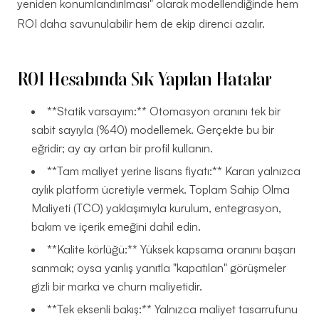
yeniden konumlandırılması" olarak modellendiğinde hem
ROI daha savunulabilir hem de ekip direnci azalır.
ROI Hesabında Sık Yapılan Hatalar
**Statik varsayım:** Otomasyon oranını tek bir
sabit sayıyla (%40) modellemek. Gerçekte bu bir
eğridir; ay ay artan bir profil kullanın.
**Tam maliyet yerine lisans fiyatı:** Kararı yalnızca
aylık platform ücretiyle vermek. Toplam Sahip Olma
Maliyeti (TCO) yaklaşımıyla kurulum, entegrasyon,
bakım ve içerik emeğini dahil edin.
**Kalite körlüğü:** Yüksek kapsama oranını başarı
sanmak; oysa yanlış yanıtla "kapatılan" görüşmeler
gizli bir marka ve churn maliyetidir.
**Tek eksenli bakış:** Yalnızca maliyet tasarrufunu