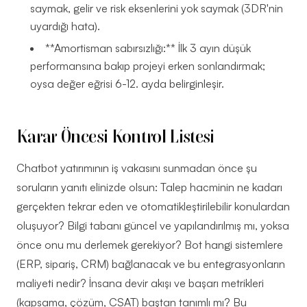
saymak, gelir ve risk eksenlerini yok saymak (3DR'nin
uyardığı hata).
**Amortisman sabırsızlığı:** İlk 3 ayın düşük
performansına bakıp projeyi erken sonlandırmak;
oysa değer eğrisi 6-12. ayda belirginleşir.
Karar Öncesi Kontrol Listesi
Chatbot yatırımının iş vakasını sunmadan önce şu
soruların yanıtı elinizde olsun: Talep hacminin ne kadarı
gerçekten tekrar eden ve otomatikleştirilebilir konulardan
oluşuyor? Bilgi tabanı güncel ve yapılandırılmış mı, yoksa
önce onu mu derlemek gerekiyor? Bot hangi sistemlere
(ERP, sipariş, CRM) bağlanacak ve bu entegrasyonların
maliyeti nedir? İnsana devir akışı ve başarı metrikleri
(kapsama, çözüm, CSAT) baştan tanımlı mı? Bu