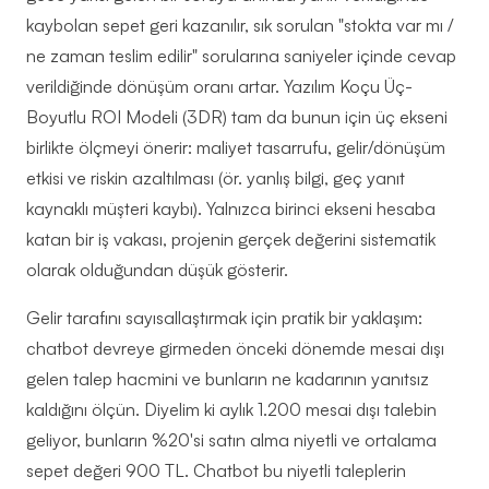
kaybolan sepet geri kazanılır, sık sorulan "stokta var mı /
ne zaman teslim edilir" sorularına saniyeler içinde cevap
verildiğinde dönüşüm oranı artar. Yazılım Koçu Üç-
Boyutlu ROI Modeli (3DR) tam da bunun için üç ekseni
birlikte ölçmeyi önerir: maliyet tasarrufu, gelir/dönüşüm
etkisi ve riskin azaltılması (ör. yanlış bilgi, geç yanıt
kaynaklı müşteri kaybı). Yalnızca birinci ekseni hesaba
katan bir iş vakası, projenin gerçek değerini sistematik
olarak olduğundan düşük gösterir.
Gelir tarafını sayısallaştırmak için pratik bir yaklaşım:
chatbot devreye girmeden önceki dönemde mesai dışı
gelen talep hacmini ve bunların ne kadarının yanıtsız
kaldığını ölçün. Diyelim ki aylık 1.200 mesai dışı talebin
geliyor, bunların %20'si satın alma niyetli ve ortalama
sepet değeri 900 TL. Chatbot bu niyetli taleplerin