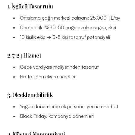
1. İşgücü Tasarrufu
Ortalama çağrı merkezi çalışanı: 25.000 TL/ay
Chatbot ile %30-50 çağrı azalması gerçekçi
10 kişilik ekip → 3-5 kişi tasarruf potansiyeli
2. 7/24 Hizmet
Gece vardiyası maliyetinden tasarruf
Hafta sonu ekstra ücretleri
3. Ölçeklenebilirlik
Yoğun dönemlerde ek personel yerine chatbot
Black Friday, kampanya dönemleri
4. Müşteri Memnuniyeti