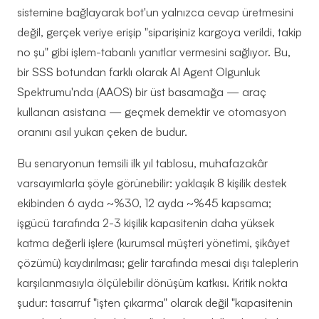
sistemine bağlayarak bot'un yalnızca cevap üretmesini
değil, gerçek veriye erişip "siparişiniz kargoya verildi, takip
no şu" gibi işlem-tabanlı yanıtlar vermesini sağlıyor. Bu,
bir SSS botundan farklı olarak AI Agent Olgunluk
Spektrumu'nda (AAOS) bir üst basamağa — araç
kullanan asistana — geçmek demektir ve otomasyon
oranını asıl yukarı çeken de budur.
Bu senaryonun temsili ilk yıl tablosu, muhafazakâr
varsayımlarla şöyle görünebilir: yaklaşık 8 kişilik destek
ekibinden 6 ayda ~%30, 12 ayda ~%45 kapsama;
işgücü tarafında 2-3 kişilik kapasitenin daha yüksek
katma değerli işlere (kurumsal müşteri yönetimi, şikâyet
çözümü) kaydırılması; gelir tarafında mesai dışı taleplerin
karşılanmasıyla ölçülebilir dönüşüm katkısı. Kritik nokta
şudur: tasarruf "işten çıkarma" olarak değil "kapasitenin