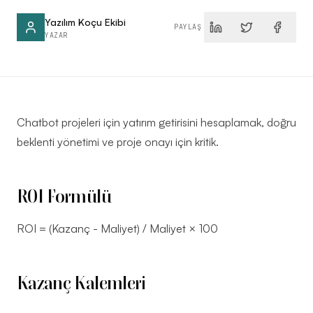
Yazılım Koçu Ekibi
PAYLAŞ
Keşif
YAZAR
→
Görüşmesi
YAZILIM
2026
Chatbot projeleri için yatırım getirisini hesaplamak, doğru
KOÇU ·
İSTANBUL
beklenti yönetimi ve proje onayı için kritik.
ROI Formülü
ROI = (Kazanç - Maliyet) / Maliyet × 100
Kazanç Kalemleri