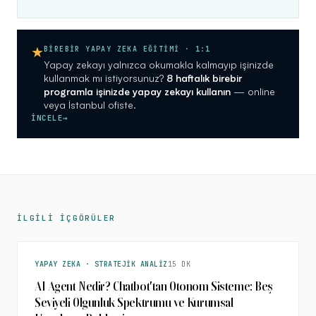
★
BİREBİR YAPAY ZEKA EĞİTİMİ · 1:1
Yapay zekayı yalnızca okumakla kalmayıp işinizde
kullanmak mı istiyorsunuz?
8 haftalık birebir
programla işinizde yapay zekayı kullanın
— online
veya İstanbul ofiste.
İNCELE
→
İLGİLİ İÇGÖRÜLER
YAPAY ZEKA · STRATEJIK ANALIZ
15 DK
AI Agent Nedir? Chatbot'tan Otonom Sisteme: Beş
Seviyeli Olgunluk Spektrumu ve Kurumsal