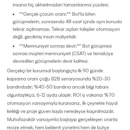
insana hiç aktarılmadan tamamlanma yüzdesi.
**Gerçek çözüm oranı:** Bot'la biten
görüşmelerin, sonrasında 48 saat içinde aynı konuda
tekrar açılmaması. Tekrar açılan talepler otomasyon
değil, gecikmiş insan maliyetidir.
**Memnuniyet sonrası devir:** Bot görüşmesi
sonrası müşteri memnuniyeti (CSAT) ve temsilciye
devredilen görüşmelerin devir kalitesi.
Gerçekçi bir kurumsal başlangıçta ilk 90 günde
kapsama oranı çoğu B2B senaryosunda %20-30
bandındadır; %40-50 bandına ancak bilgi tabanı
olgunlaştıkça, 6-12 ayda ulaşılır. ROI iş vakanızı %70
otomasyon varsayımıyla kurarsanız, ilk çeyrekte hayal
kırıklığı ve proje güven kaybı neredeyse kaçınılmazdır.
Muhafazakâr varsayımla başlayıp gerçekleşen oranla
revize etmek, hem beklenti yönetimi hem de bütçe