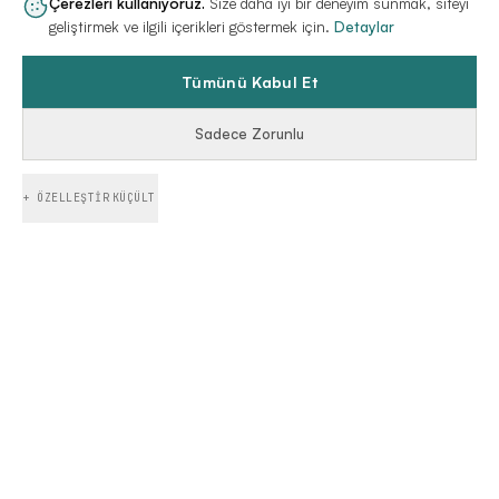
Çerezleri kullanıyoruz.
Size daha iyi bir deneyim sunmak, siteyi
geliştirmek ve ilgili içerikleri göstermek için.
Detaylar
Tümünü Kabul Et
Sadece Zorunlu
+ ÖZELLEŞTIR
KÜÇÜLT
DİJİTAL DÖNÜŞÜMÜN STRATEJİK ORTAĞI
sisteme
Vizyonu
dönüştürüyoruz.