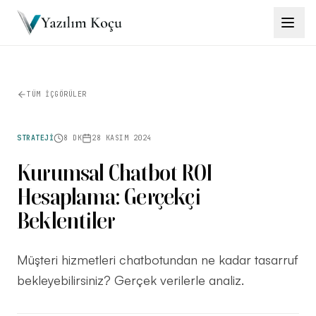
Çözümler
→
TÜM İÇGÖRÜLER
Ürünler
→
STRATEJI
8 DK
28 KASIM 2024
Eğitimler
→
Kurumsal Chatbot ROI
Hesaplama: Gerçekçi
Araçlar
→
Beklentiler
İçgörüler
→
Müşteri hizmetleri chatbotundan ne kadar tasarruf
bekleyebilirsiniz? Gerçek verilerle analiz.
İletişim